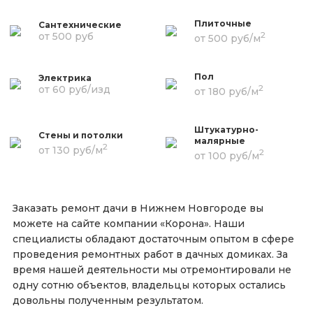
Плиточные
Сантехнические
2
от 500 руб
от 500 руб/м
Пол
Электрика
2
от 60 руб/изд
от 180 руб/м
Штукатурно-
Стены и потолки
малярные
2
от 130 руб/м
2
от 100 руб/м
Заказать ремонт дачи в Нижнем Новгороде вы
можете на сайте компании «Корона». Наши
специалисты обладают достаточным опытом в сфере
проведения ремонтных работ в дачных домиках. За
время нашей деятельности мы отремонтировали не
одну сотню объектов, владельцы которых остались
довольны полученным результатом.