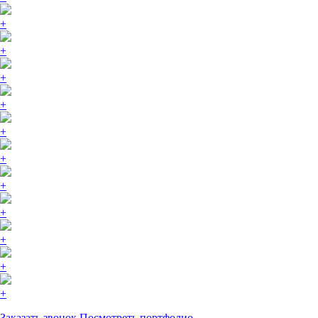
+
+
+
+
+
+
+
+
+
+
+
Заказать звонок
Посмотреть портфолио