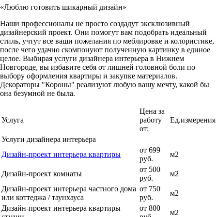
«Люблю готовить шикарный дизайн»
Наши профессионалы не просто создадут эксклюзивный
дизайнерский проект. Они помогут вам подобрать идеальный
стиль, учтут все ваши пожелания по меблировке и колористике,
после чего удачно скомпонуют полученную картинку в единое
целое. Выбирая услуги дизайнера интерьера в Нижнем
Новгороде, вы избавите себя от лишней головной боли по
выбору оформления квартиры и закупке материалов.
Декораторы "Короны" реализуют любую вашу мечту, какой бы
она безумной не была.
Цена за
Услуга
работу
Ед.измерения
от:
Услуги дизайнера интерьера
от 699
Дизайн-проект интерьера квартиры
м2
руб.
от 500
Дизайн-проект комнаты
м2
руб.
Дизайн-проект интерьера частного дома
от 750
м2
или коттеджа / таунхауса
руб.
Дизайн-проект интерьера квартиры
от 800
м2
студии
руб.